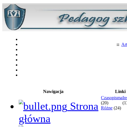
::
Art
Nawigacja
Linki
Czasopisma
In
Strona
(20)
(1
Różne
(24)
główna