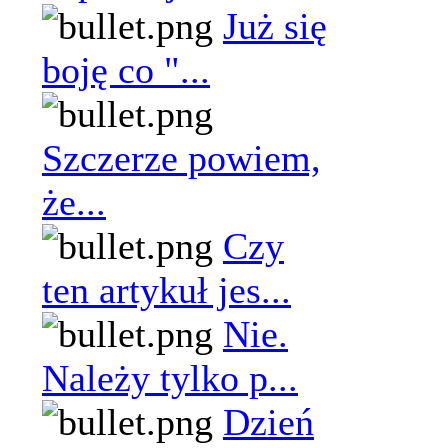
Już się
boję co "...
Szczerze powiem,
że...
Czy
ten artykuł jes...
Nie.
Należy tylko p...
Dzień