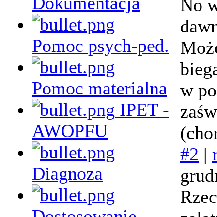
Dokumentacja
No w
dawn
Pomoc psych-ped.
Może
bieg
Pomoc materialna
w po
IPET -
zaśw
AWOPFU
(cho
#2
|
Diagnoza
grud
Rzec
Dostosowanie