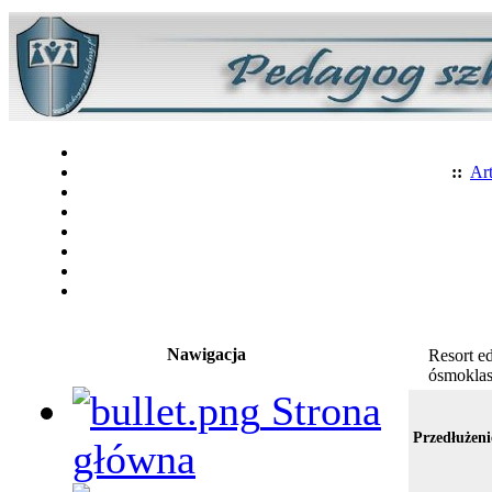
::
Art
Nawigacja
Resort e
ósmoklasi
Strona
Przedłużeni
główna