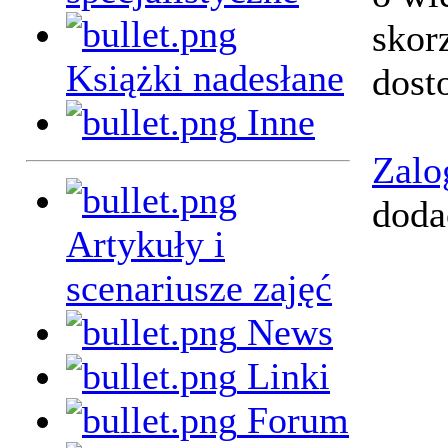
skor
Książki nadesłane
dost
Inne
Zalo
doda
Artykuły i
scenariusze zajęć
News
Linki
Forum