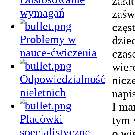
zała
wymagań
zaśw
częst
Problemy w
dzie
nauce-ćwiczenia
czas
wierc
Odpowiedzialność
nicz
nieletnich
napi
I ma
Placówki
tym 
specjalistyczne
o wi