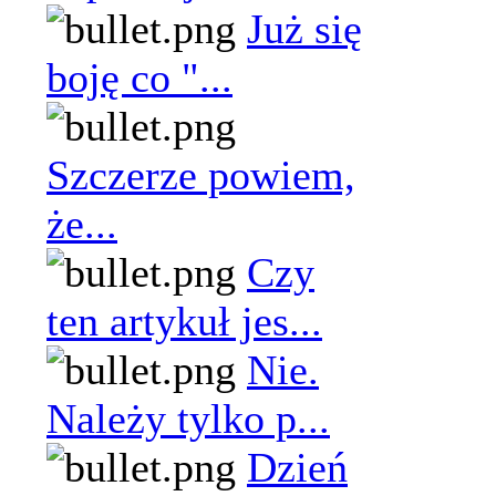
Już się
boję co "...
Szczerze powiem,
że...
Czy
ten artykuł jes...
Nie.
Należy tylko p...
Dzień