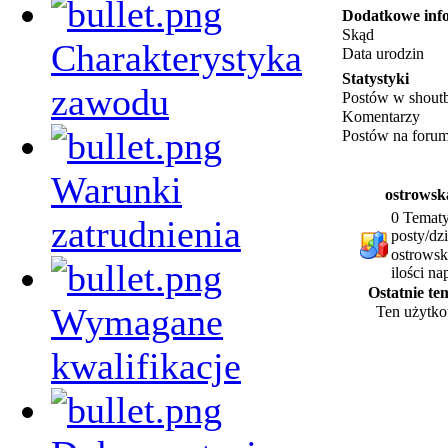
Dodatkowe inf
Skąd
Charakterystyka
Data urodzin
Statystyki
zawodu
Postów w shout
Komentarzy
Postów na foru
Warunki
ostrowsk
0 Tematy
zatrudnienia
posty/dz
ostrowsk
ilości n
Ostatnie t
Wymagane
Ten użytko
kwalifikacje