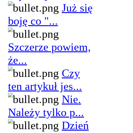
Już się
boję co "...
Szczerze powiem,
że...
Czy
ten artykuł jes...
Nie.
Należy tylko p...
Dzień