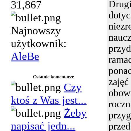
31,867
Dru
dotyc
niezr
Najnowszy
naucz
użytkownik:
przy
AleBe
ram
pona
Ostatnie komentarze
zaję
Czy
obow
ktoś z Was jest...
rocz
Żeby
przy
napisać jedn...
prze