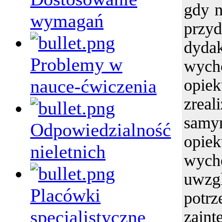
gdy n
wymagań
przy
dydak
Problemy w
wych
nauce-ćwiczenia
opie
zrea
samy
Odpowiedzialność
opi
nieletnich
wych
uwzgl
Placówki
po
specjalistyczne
zaint