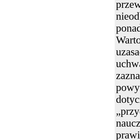
przew
nieo
pona
Wart
uza
uc
zaz
powy
dotyc
„przy
naucz
praw