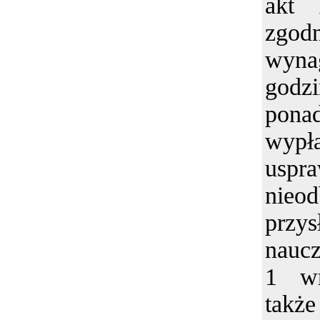
akt 
zgo
wyn
godz
pona
wypł
uspra
nieo
przys
naucz
1 wr
takż