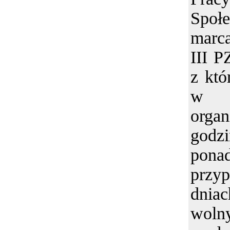
Społe
marca
III P
z któ
w
organ
godzi
pona
prz
dni
wolny