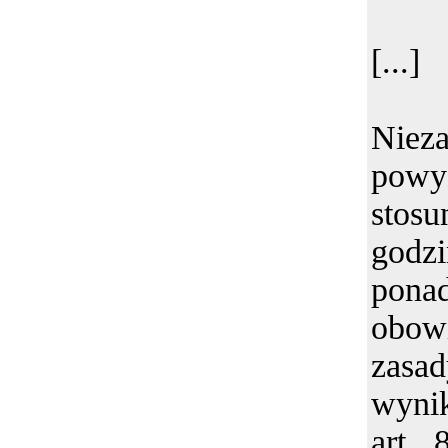
[...]
Nie
pow
stosu
godzi
pona
obo
zas
wyni
art.