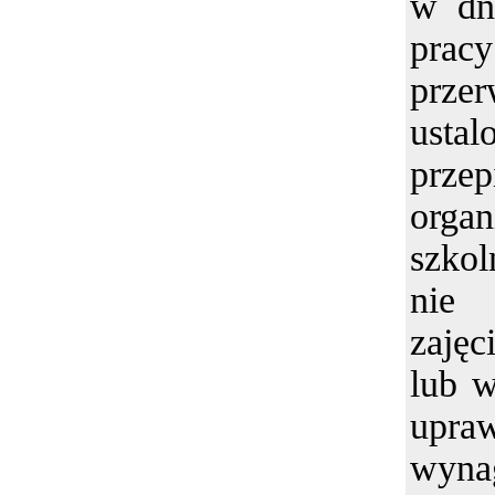
w dn
prac
przer
us
pr
org
szko
nie
zaję
lub 
up
wyna