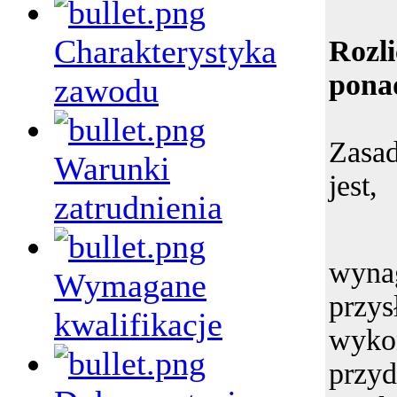
Charakterystyka
Rozl
pona
zawodu
Zasa
Warunki
jest
zatrudnienia
wyna
Wymagane
przy
kwalifikacje
wyko
prz