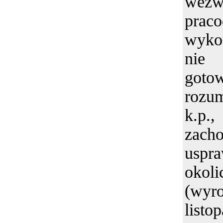
wezw
pra
wyko
nie
goto
rozum
k.p.
zac
uspra
okol
(wy
listo