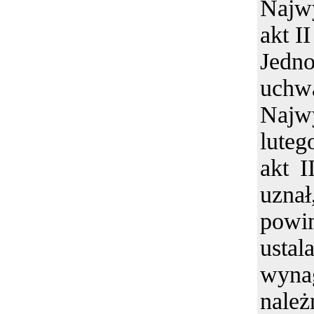
Najw
akt I
Jed
uc
Najw
lute
akt I
uznał
powin
ustal
wyna
należ