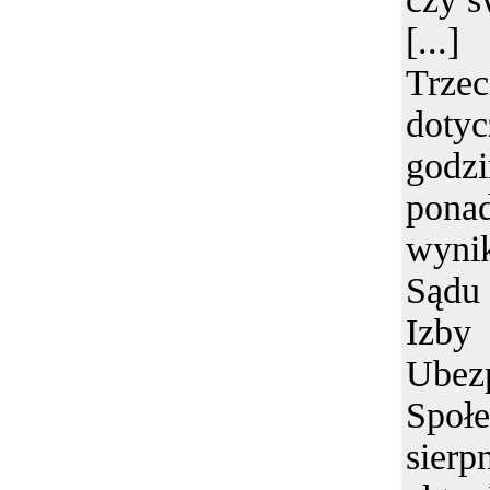
[...]
Trz
dotyc
godzi
pona
wyn
Sądu
Iz
Ubez
Społe
sierp