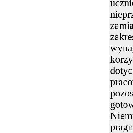
uc
niepr
zamia
zakre
wyna
korz
dotyc
prac
poz
goto
Nie
pragn