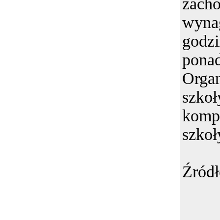
zac
wyn
godz
pona
Orga
szk
kompe
szkoł
Źród