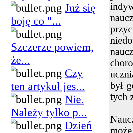
indy
Już się
naucz
boję co "...
przy
niedo
Szczerze powiem,
nau
że...
chor
Czy
uczn
ten artykuł jes...
był g
tych 
Nie.
Należy tylko p...
Naucz
Dzień
moż