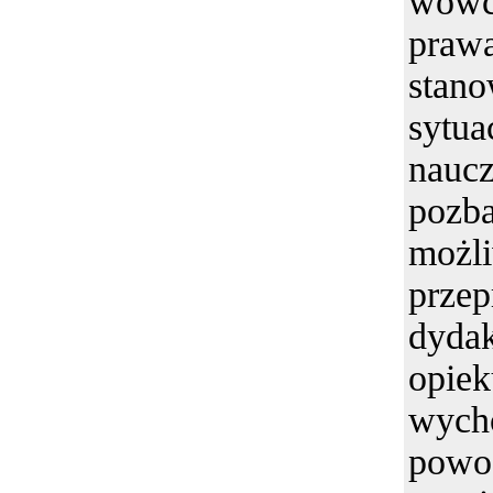
wówcz
pra
stan
syt
nau
pozb
możl
prze
dydak
opi
wych
powo