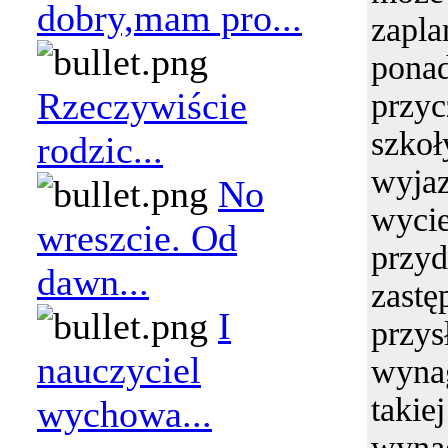
dobry,mam pro...
zapl
pona
Rzeczywiście
przy
szko
rodzic...
wyj
No
wyci
wreszcie. Od
przy
dawn...
zast
I
przys
nauczyciel
wyn
takie
wychowa...
wyn