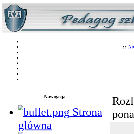
::
Art
Nawigacja
Rozl
Strona
pon
główna