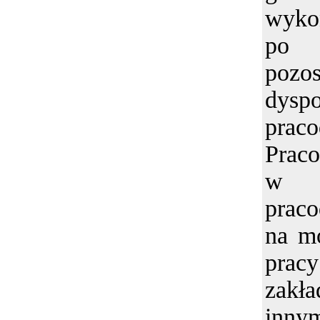
wyko
po
poz
dyspo
prac
Praco
w 
prac
na mo
pra
zakł
inn