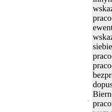
wsk
prac
ewent
wsk
sie
prac
prac
bez
dopus
Bier
pra