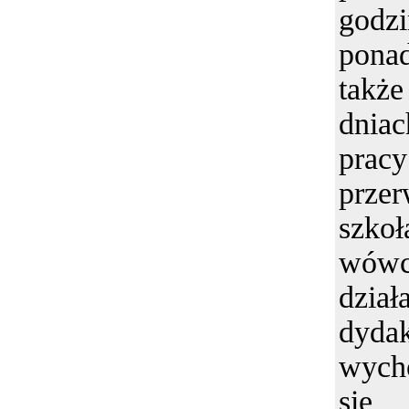
godz
pona
takż
dnia
prac
przer
szk
wówc
dział
dyd
wych
się