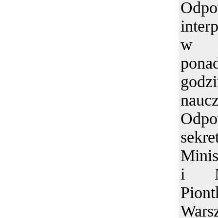
Od
inter
w 
pona
go
naucz
Odpo
sekr
Minis
i N
Piont
Wars