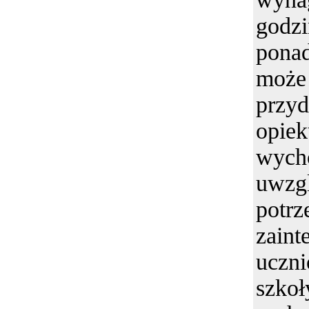
godz
pona
mo
przy
op
wych
uwzgl
po
zaint
uczn
szk