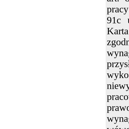
pracy
91c 
Kart
zgod
wyna
przy
wyko
niew
prac
p
wyna