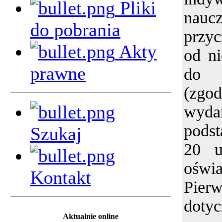
Pliki
nauc
do pobrania
przyc
Akty
od ni
prawne
do i
(zgod
wy
podst
Szukaj
20 u
oświa
Kontakt
Pie
dotyc
Aktualnie online