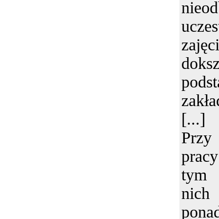
nieo
ucz
zajęc
doks
podst
zakła
[...]
Przy 
prac
tym 
ni
pona