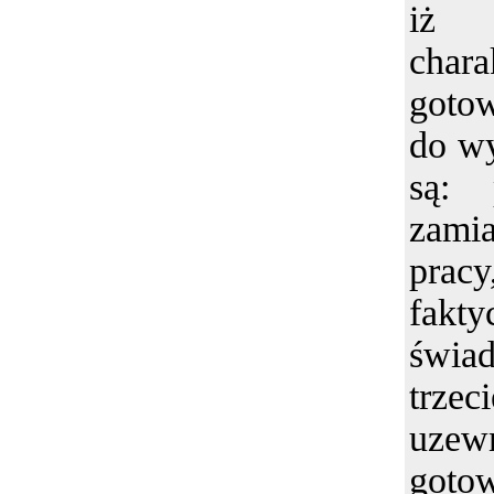
iż
chara
goto
do w
są: 
zami
prac
fakty
świad
tr
uzewn
go