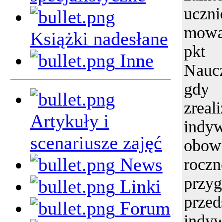
uczn
mowa 
Książki nadesłane
pk
Inne
Naucz
gdy 
zrea
Artykuły i
indy
scenariusze zajęć
obow
News
rocz
przy
Linki
prze
Forum
indy