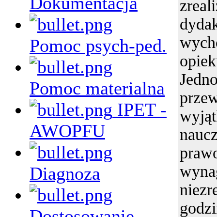
Dokumentacja
zrea
dydak
wyc
Pomoc psych-ped.
opiek
Jedno
Pomoc materialna
prz
IPET -
wyją
AWOPFU
nauc
p
wyna
Diagnoza
niezr
godzi
Dostosowanie