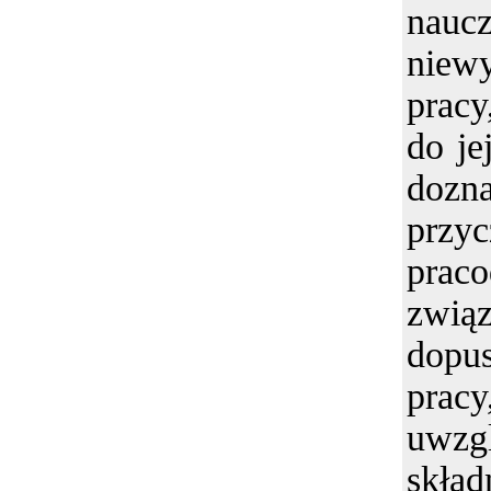
naucz
niew
pracy
do je
dozn
przy
prac
zwią
dopu
prac
uwzgl
skład