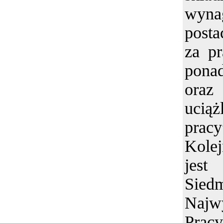
wyn
posta
za p
pona
ora
ucią
pracy
Kolej
jest
Sied
Najw
Prac