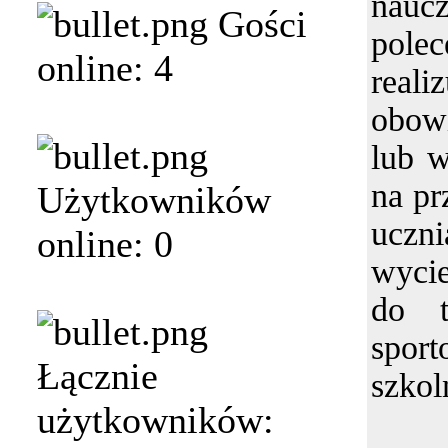
nau
Gości
pole
online: 4
rea
obow
lub 
na pr
Użytkowników
ucz
online: 0
wycie
do t
sport
Łącznie
szkol
użytkowników: