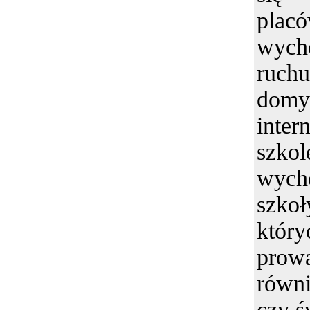
plac
wyc
ruch
dom
inte
szko
wyc
szko
któ
pro
równ
czy ś