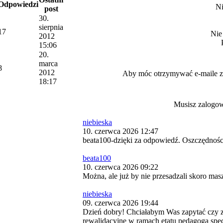
Odpowiedzi
Ni
post
30.
sierpnia
17
Nie
2012
15:06
20.
marca
8
2012
Aby móc otrzymywać e-maile
18:17
Musisz zalogow
niebieska
10. czerwca 2026 12:47
beata100-dzięki za odpowiedź. Oszczędności
beata100
10. czerwca 2026 09:22
Można, ale już by nie przesadzali skoro mas
niebieska
09. czerwca 2026 19:44
Dzień dobry! Chciałabym Was zapytać czy 
rewalidacyjne w ramach etatu pedagoga spe