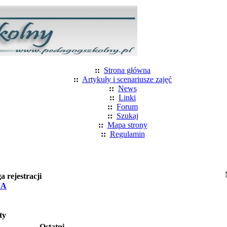
::
Strona główna
::
Artykuły i scenariusze zajęć
::
News
::
Linki
::
Forum
::
Szukaj
::
Mapa strony
::
Regulamin
rejestracji
JA
ty
Ostatni