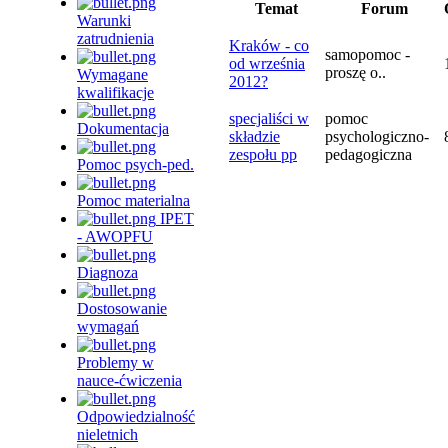
Temat
Forum
Warunki
zatrudnienia
Kraków - co
samopomoc -
od września
proszę o..
Wymagane
2012?
kwalifikacje
specjaliści w
pomoc
Dokumentacja
składzie
psychologiczno-
zespołu pp
pedagogiczna
Pomoc psych-ped.
Pomoc materialna
IPET
- AWOPFU
Diagnoza
Dostosowanie
wymagań
Problemy w
nauce-ćwiczenia
Odpowiedzialność
nieletnich