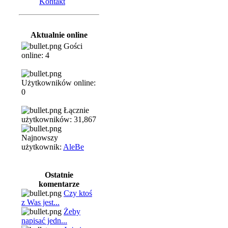
Kontakt
Aktualnie online
Gości
online: 4
Użytkowników online:
0
Łącznie
użytkowników: 31,867
Najnowszy
użytkownik:
AleBe
Ostatnie
komentarze
Czy ktoś
z Was jest...
Żeby
napisać jedn...