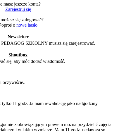
e masz jeszcze konta?
Zarejestruj się
 możesz się zalogować?
Poproś o
nowe hasło
Newsletter
 z PEDAGOG SZKOLNY musisz się zarejestrować.
Shoutbox
ać się, aby móc dodać wiadomość.
 oczywiście...
z tylko 11 godz. Ja mam rewalidację jako nadgodziny.
zgodnie z obowiązującym prawem można przydzielić zajęcia
cjalnego i w jakim wymiarze. Mam 11 godz. pedagoga sp