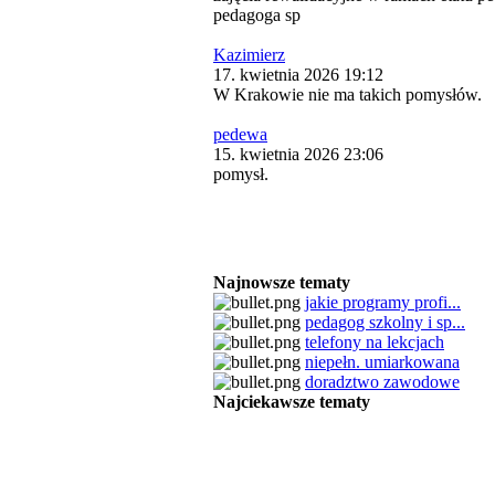
pedagoga sp
Kazimierz
17. kwietnia 2026 19:12
W Krakowie nie ma takich pomysłów.
pedewa
15. kwietnia 2026 23:06
pomysł.
Najnowsze tematy
jakie programy profi...
pedagog szkolny i sp...
telefony na lekcjach
niepełn. umiarkowana
doradztwo zawodowe
Najciekawsze tematy