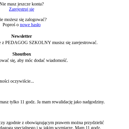
Nie masz jeszcze konta?
Zarejestruj się
ie możesz się zalogować?
Poproś o
nowe hasło
Newsletter
e z PEDAGOG SZKOLNY musisz się zarejestrować.
Shoutbox
ować się, aby móc dodać wiadomość.
ości oczywiście...
 masz tylko 11 godz. Ja mam rewalidację jako nadgodziny.
czy zgodnie z obowiązującym prawem można przydzielić
pedagoga specjalnego i w jakim wymiarze. Mam 11 godz.