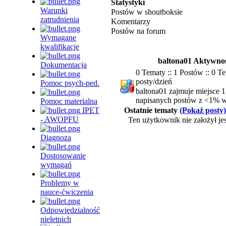
Statystyki
Warunki
Postów w shoutboksie
zatrudnienia
Komentarzy
Postów na forum
Wymagane
kwalifikacje
baltona01 Aktywno
Dokumentacja
0 Tematy :: 1 Postów :: 0 T
posty/dzień
Pomoc psych-ped.
baltona01 zajmuje miejsce 1
napisanych postów z <1% w
Pomoc materialna
IPET
Ostatnie tematy
(Pokaż posty)
- AWOPFU
Ten użytkownik nie założył je
Diagnoza
Dostosowanie
wymagań
Problemy w
nauce-ćwiczenia
Odpowiedzialność
nieletnich