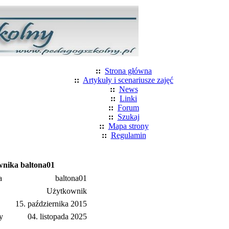
::
Strona główna
::
Artykuły i scenariusze zajęć
::
News
::
Linki
::
Forum
::
Szukaj
::
Mapa strony
::
Regulamin
wnika baltona01
a
baltona01
Użytkownik
15. października 2015
y
04. listopada 2025