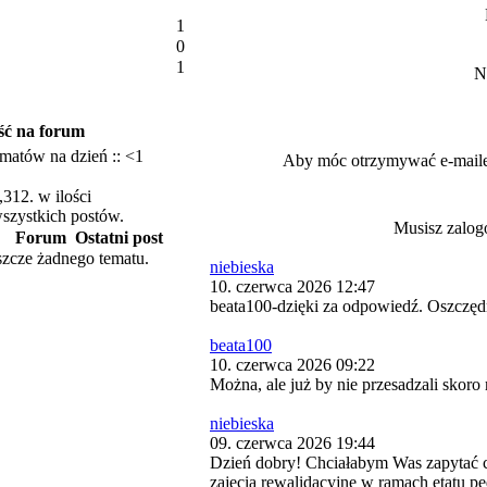
1
0
1
N
ść na forum
ematów na dzień :: <1
Aby móc otrzymywać e-mail
,312. w ilości
szystkich postów.
Musisz zalog
Forum
Ostatni post
szcze żadnego tematu.
niebieska
10. czerwca 2026 12:47
beata100-dzięki za odpowiedź. Oszczędn
beata100
10. czerwca 2026 09:22
Można, ale już by nie przesadzali skoro
niebieska
09. czerwca 2026 19:44
Dzień dobry! Chciałabym Was zapytać 
zajęcia rewalidacyjne w ramach etatu 