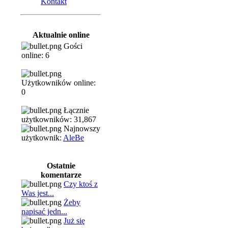
Kontakt
Aktualnie online
Gości
online: 6
Użytkowników online:
0
Łącznie
użytkowników: 31,867
Najnowszy
użytkownik:
AleBe
Ostatnie
komentarze
Czy ktoś z
Was jest...
Żeby
napisać jedn...
Już się