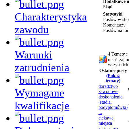
Dodatkowe i
Skąd
Charakterystyka
Statystyki
Postów w sho
Komentarzy
zawodu
Postów na fo
Warunki
4 Tematy ::
nika1 zajmu
zatrudnienia
wszystkich
Ostatnie posty
(Pokaż
tematy)
doradztwo
Wymagane
zawodowe
doskonalenie
kwalifikacje
(studia,
podyplomówki)
...
ciekawe
miejsca
zastępstwa