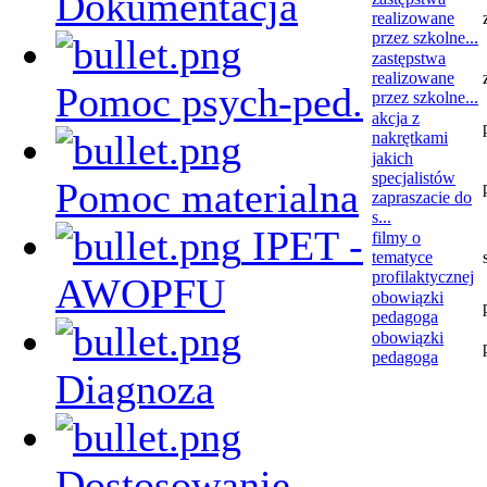
Dokumentacja
realizowane
przez szkolne...
zastępstwa
realizowane
Pomoc psych-ped.
przez szkolne...
akcja z
nakrętkami
jakich
specjalistów
Pomoc materialna
zapraszacie do
s...
IPET -
filmy o
tematyce
profilaktycznej
AWOPFU
obowiązki
pedagoga
obowiązki
pedagoga
Diagnoza
Dostosowanie