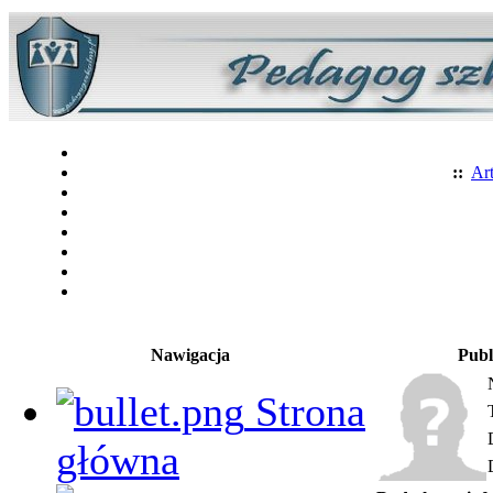
::
Art
Nawigacja
Publ
Strona
główna