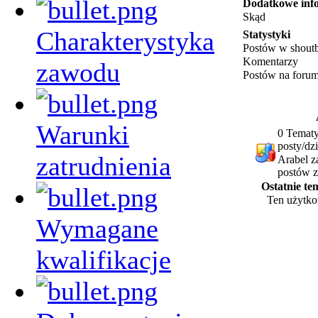
Dodatkowe inf
Skąd
Charakterystyka
Statystyki
Postów w shout
Komentarzy
zawodu
Postów na foru
Warunki
0 Tematy
posty/dz
zatrudnienia
Arabel z
postów z
Ostatnie t
Ten użytko
Wymagane
kwalifikacje