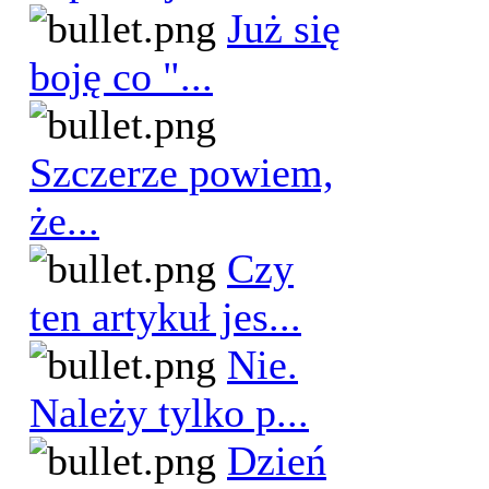
Już się
boję co "...
Szczerze powiem,
że...
Czy
ten artykuł jes...
Nie.
Należy tylko p...
Dzień