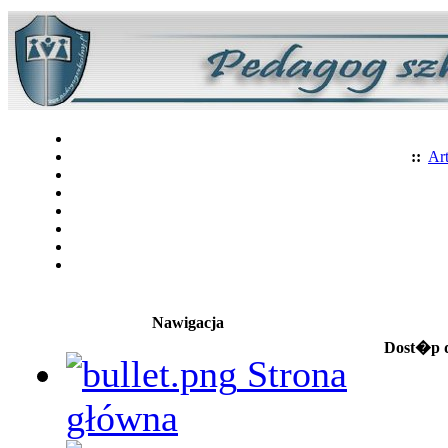
::
Art
Nawigacja
Dost�p d
Strona
główna