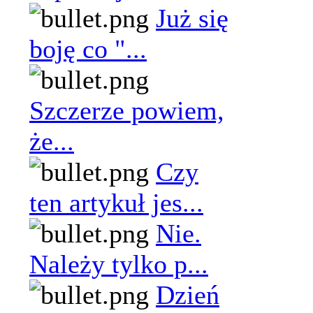
Już się
boję co "...
Szczerze powiem,
że...
Czy
ten artykuł jes...
Nie.
Należy tylko p...
Dzień