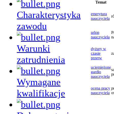
Temat
Charakterystyka
emerytura
r
nauczyciela
zawodu
urlop
P
nauczyciela
n
Warunki
dyżury w
czasie
z
zatrudnienia
przerw
uciemiężone
s
gardło
p
nauczyciela
Wymagane
ocena pracy
p
kwalifikacje
nauczyciela
o