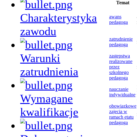
Temat
Charakterystyka
awans
pedagoga
zawodu
zatrudnienie
pedagoga
Warunki
zastępstwa
realizowane
przez
zatrudnienia
szkolnego
pedagoga
nauczanie
Wymagane
indywidualne
obowiązkowe
kwalifikacje
zajecia w
ramach etatu
pedagoga