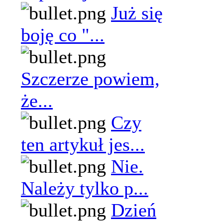
Już się
boję co "...
Szczerze powiem,
że...
Czy
ten artykuł jes...
Nie.
Należy tylko p...
Dzień