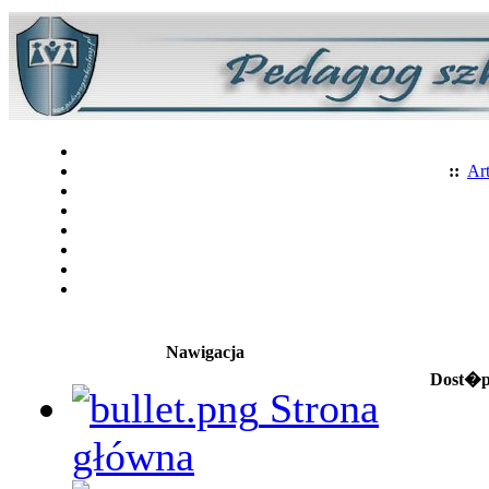
::
Art
Nawigacja
Dost�p 
Strona
główna