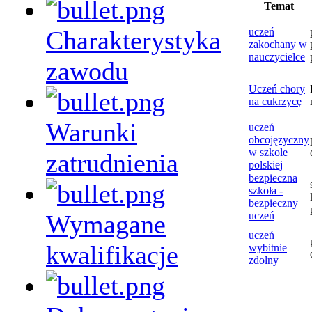
Temat
Charakterystyka
uczeń
zakochany w
nauczycielce
zawodu
Uczeń chory
na cukrzycę
Warunki
uczeń
obcojęzyczny
w szkole
zatrudnienia
polskiej
bezpieczna
szkoła -
bezpieczny
Wymagane
uczeń
uczeń
kwalifikacje
wybitnie
zdolny