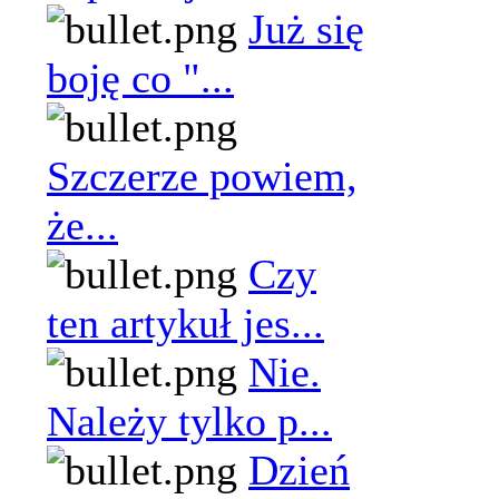
Już się
boję co "...
Szczerze powiem,
że...
Czy
ten artykuł jes...
Nie.
Należy tylko p...
Dzień