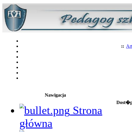
::
Art
Nawigacja
Dost�p 
Strona
główna