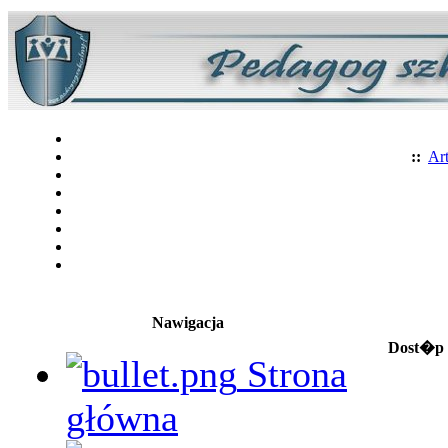
::
Art
Nawigacja
Dost�p 
Strona
główna