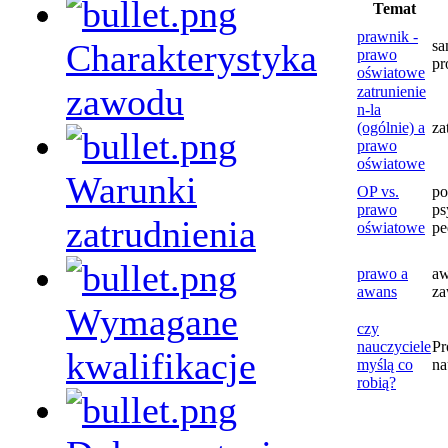
Temat
prawnik -
Charakterystyka
sa
prawo
pr
oświatowe
zawodu
zatrunienie
n-la
(ogólnie) a
za
prawo
oświatowe
Warunki
OP vs.
p
prawo
ps
zatrudnienia
oświatowe
pe
prawo a
aw
awans
z
Wymagane
czy
nauczyciele
Pr
kwalifikacje
myślą co
na
robią?