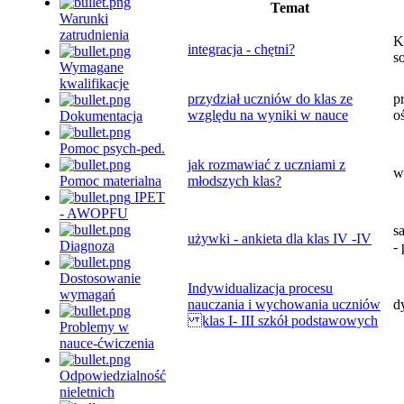
Temat
Warunki
zatrudnienia
K
integracja - chętni?
s
Wymagane
kwalifikacje
przydział uczniów do klas ze
p
względu na wyniki w nauce
o
Dokumentacja
Pomoc psych-ped.
jak rozmawiać z uczniami z
w
Pomoc materialna
młodszych klas?
IPET
- AWOPFU
s
używki - ankieta dla klas IV -IV
Diagnoza
- 
Dostosowanie
Indywidualizacja procesu
wymagań
nauczania i wychowania uczniów
d
klas I- III szkół podstawowych
Problemy w
nauce-ćwiczenia
Odpowiedzialność
nieletnich