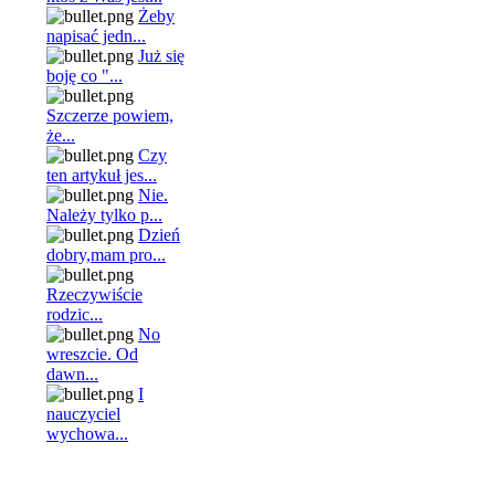
Żeby
napisać jedn...
Już się
boję co "...
Szczerze powiem,
że...
Czy
ten artykuł jes...
Nie.
Należy tylko p...
Dzień
dobry,mam pro...
Rzeczywiście
rodzic...
No
wreszcie. Od
dawn...
I
nauczyciel
wychowa...