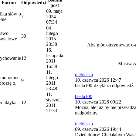
Forum
Odpowiedzi
post
09. maja
ilka słów o
7
2024
obie
07:34
04.
rawo
lutego
39
światowe
2015
23:38
Aby móc otrzymywać e-
16.
listopada
ychowanie
12
2011
Musisz z
16:58
11.
niebieska
amopomoc
lutego
10. czerwca 2026 12:47
9
proszę o..
2011
beata100-dzięki za odpowiedź. 
23:48
11.
beata100
stycznia
10. czerwca 2026 09:22
ydaktyka
12
2011
Można, ale już by nie przesadza
21:33
nadgodziny.
niebieska
09. czerwca 2026 19:44
Dzień dobry! Chciałabym Was 