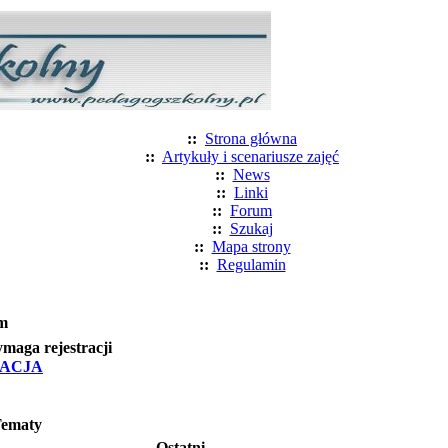
::
Strona główna
::
Artykuły i scenariusze zajęć
::
News
::
Linki
::
Forum
::
Szukaj
::
Mapa strony
::
Regulamin
m
aga rejestracji
RACJA
Tematy
Ostatni