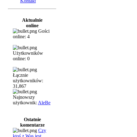
Kontakt
Aktualnie
online
Gości
online: 4
Użytkowników
online: 0
Łącznie
użytkowników:
31,867
Najnowszy
użytkownik:
AleBe
Ostatnie
komentarze
Czy
ktoś z Was jest...