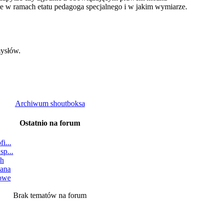
jne w ramach etatu pedagoga specjalnego i w jakim wymiarze.
ysłów.
Archiwum shoutboksa
Ostatnio na forum
i...
sp...
ch
wana
owe
Brak tematów na forum