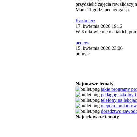
przydzielić zajęcia rewalidacy
Mam 11 godz. pedagoga sp
Kazimierz
17. kwietnia 2026 19:12
W Krakowie nie ma takich pom
pedewa
15. kwietnia 2026 23:06
pomysł.
Najnowsze tematy
jakie programy prof
pedagog szkolny i 
telefony na lekcja
niepełn. umiarko
doradztwo zawod
Najciekawsze tematy