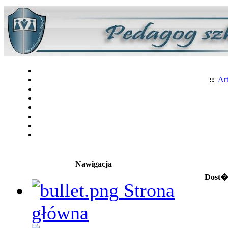
::
Art
Nawigacja
Dost�p
Strona
główna