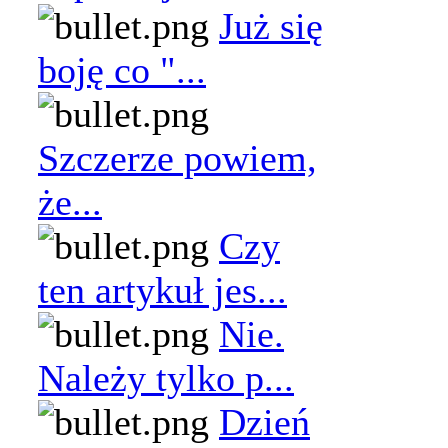
Już się
boję co "...
Szczerze powiem,
że...
Czy
ten artykuł jes...
Nie.
Należy tylko p...
Dzień