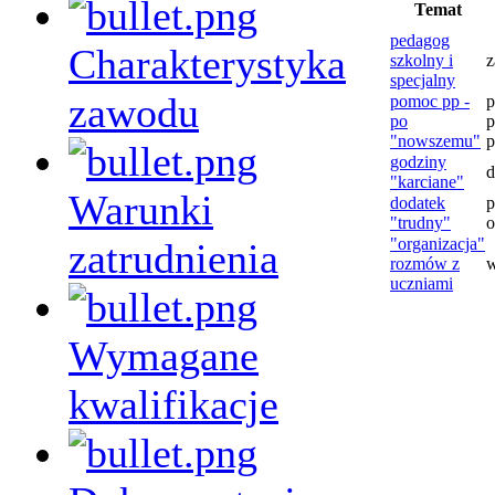
Temat
pedagog
Charakterystyka
szkolny i
z
specjalny
zawodu
pomoc pp -
po
p
"nowszemu"
p
godziny
d
"karciane"
Warunki
dodatek
p
"trudny"
o
"organizacja"
zatrudnienia
rozmów z
uczniami
Wymagane
kwalifikacje