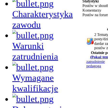
Statystyki
Postów w shout
Komentarzy
Charakterystyka
Postów na foru
zawodu
2 Tematy
posty/dz
Warunki
dardar z
postów z
Ostatnie p
zatrudnienia
(Pokaż tem
zatrudnienie
pedagoga
Wymagane
kwalifikacje