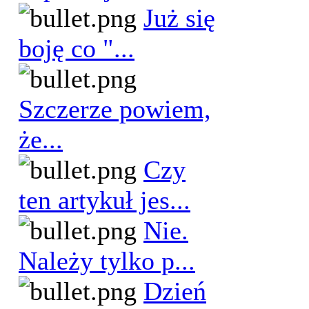
Już się
boję co "...
Szczerze powiem,
że...
Czy
ten artykuł jes...
Nie.
Należy tylko p...
Dzień