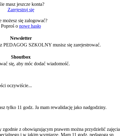
ie masz jeszcze konta?
Zarejestruj się
e możesz się zalogować?
Poproś o
nowe hasło
Newsletter
e z PEDAGOG SZKOLNY musisz się zarejestrować.
Shoutbox
wać się, aby móc dodać wiadomość.
ci oczywiście...
asz tylko 11 godz. Ja mam rewalidację jako nadgodziny.
y zgodnie z obowiązującym prawem można przydzielić zajęcia
pecjalnego i w jakim wymiarze. Mam 11 godz. pedagoga sp