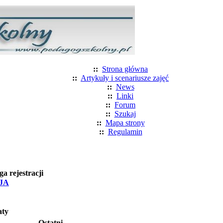
::
Strona główna
::
Artykuły i scenariusze zajęć
::
News
::
Linki
::
Forum
::
Szukaj
::
Mapa strony
::
Regulamin
 rejestracji
JA
aty
Ostatni