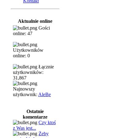
Kontakt
Aktualnie online
Gości
online: 47
Użytkowników
online: 0
Łącznie
użytkowników:
31,867
Najnowszy
użytkownik:
AleBe
Ostatnie
komentarze
Czy ktoś
z Was jest...
Żeby