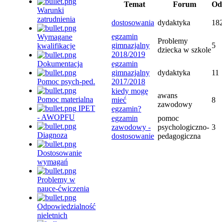
Temat
Forum
Od
Warunki
zatrudnienia
dostosowania
dydaktyka
18
egzamin
Wymagane
Problemy
gimnazjalny
5
kwalifikacje
dziecka w szkole
2018/2019
Dokumentacja
egzamin
gimnazjalny
dydaktyka
11
Pomoc psych-ped.
2017/2018
kiedy mogę
awans
Pomoc materialna
mieć
8
zawodowy
IPET
egzamin?
- AWOPFU
egzamin
pomoc
zawodowy -
psychologiczno-
3
Diagnoza
dostosowanie
pedagogiczna
Dostosowanie
wymagań
Problemy w
nauce-ćwiczenia
Odpowiedzialność
nieletnich