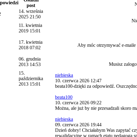
powiedzi
N
post
14. września
2
2025 21:50
Ni
11. kwietnia
2019 15:01
17. kwietnia
Aby móc otrzymywać e-mail
2018 07:02
06. grudnia
Musisz zalogo
2013 14:53
15.
niebieska
października
10. czerwca 2026 12:47
2013 15:01
beata100-dzięki za odpowiedź. Oszczędnoś
beata100
10. czerwca 2026 09:22
Można, ale już by nie przesadzali skoro m
niebieska
09. czerwca 2026 19:44
Dzień dobry! Chciałabym Was zapytać cz
rewalidacyjne w ramach etatu pedagoga s